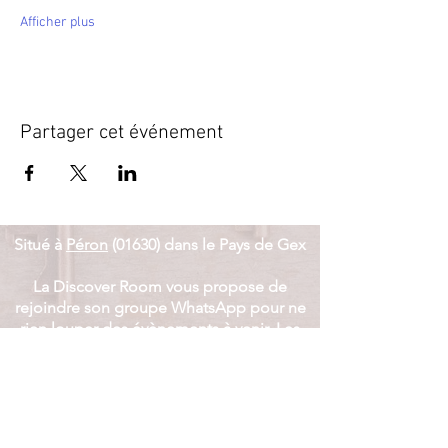
Afficher plus
Partager cet événement
Situé à
Péron
(01630) dans le Pays de Gex​
La Discover Room vous propose de
rejoindre son groupe WhatsApp pour ne
rien louper des évènements à venir. Les
commentaires sont désactivés
et
l'actualité est communiquée
uniquement le dimanche.
J'intègre le groupe