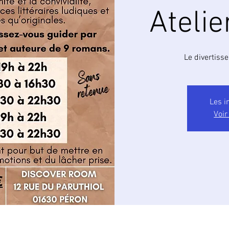
Atelie
Le divertiss
Les i
Voir