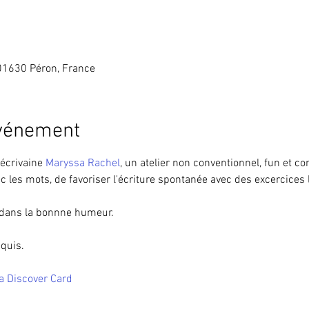
 01630 Péron, France
événement
écrivaine 
Maryssa Rachel
, un atelier non conventionnel, fun et con
c les mots, de favoriser l'écriture spontanée avec des excercices 
e dans la bonnne humeur.
equis.
a Discover Card