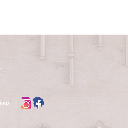
e
iaux