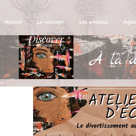
Accueil
Le concept
Les artisans
Agen
À la dé