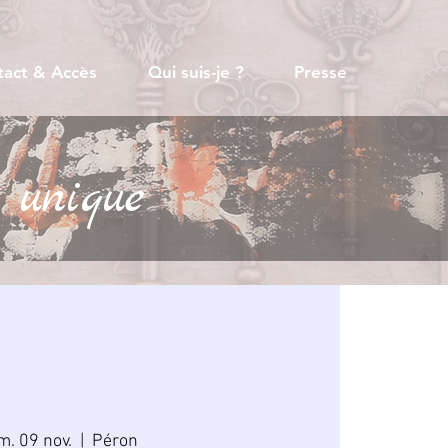
tact & Accès
Qui suis-je ?
Presse
 unique
m. 09 nov.
  |  
Péron