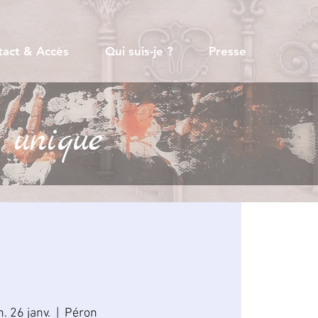
tact & Accès
Qui suis-je ?
Presse
 unique
. 26 janv.
  |  
Péron