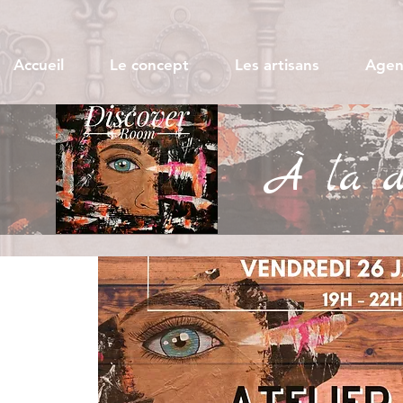
Accueil
Le concept
Les artisans
Agen
À la dé