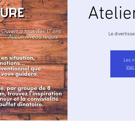
Atelie
Le divertiss
Les i
Voir