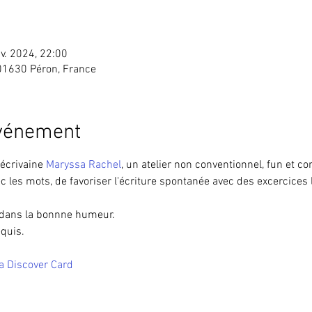
nv. 2024, 22:00
 01630 Péron, France
événement
écrivaine 
Maryssa Rachel
, un atelier non conventionnel, fun et con
c les mots, de favoriser l'écriture spontanée avec des excercices 
e dans la bonnne humeur.
equis.
a Discover Card