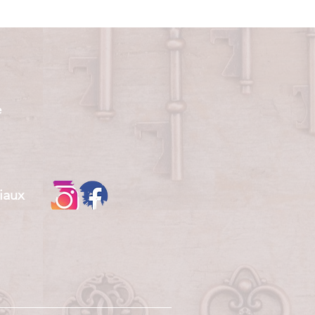
e
iaux